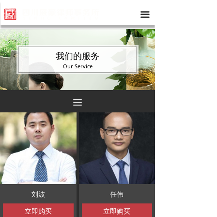
끀
我们的服务
Our Service
끀
刘波
任伟
立即购买
立即购买